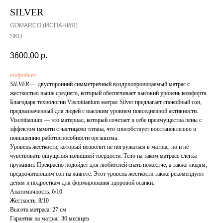
SILVER
GOMARCO (ИСПАНИЯ)
SKU:
3600,00
р.
подробнее
SILVER
— двусторонний симметричный воздухопроницаемый матрас с
жесткостью выше среднего, который обеспечивает высокий уровень комфорта.
Благодаря технологии Viscotitanium матрас Silver предлагает спокойный сон,
предназначенный для людей с высоким уровнем повседневной активности.
Viscotitanium — это материал, который сочетает в себе преимущества пены с
эффектом памяти с частицами титана, что способствует восстановлению и
повышению работоспособности организма.
Уровень жесткости, который позволит не погружаться в матрас, но и не
чувствовать ощущения излишней твердости. Тело на таком матрасе слегка
пружинит. Прекрасно подойдет для любителей спать пожестче, а также людям,
предпочитающим сон на животе. Этот уровень жесткости также рекомендуют
детям и подросткам для формирования здоровой осанки.
Анатомичность: 6/10
Жесткость: 8/10
Высота матраса: 27 см
Гарантия на матрас: 36 месяцев