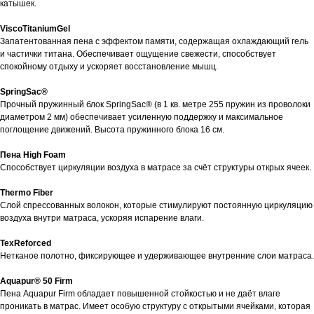
катышек.
ViscoTitaniumGel
Запатентованная пена с эффектом памяти, содержащая охлаждающий гель
и частички титана. Обеспечивает ощущение свежести, способствует
спокойному отдыху и ускоряет восстановление мышц.
SpringSac®
Прочный пружинный блок SpringSac® (в 1 кв. метре 255 пружин из проволоки
диаметром 2 мм) обеспечивает усиленную поддержку и максимальное
поглощение движений. Высота пружинного блока 16 см.
Пена High Foam
Cпособствует циркуляции воздуха в матрасе за счёт структуры открых ячеек.
Thermo Fiber
Слой спрессованных волокон, которые стимулируют постоянную циркуляцию
воздуха внутри матраса, ускоряя испарение влаги.
TexReforced
Нетканое полотно, фиксирующее и удерживающее внутренние слои матраса.
Aquapur® 50 Firm
Пена Aquapur Firm обладает повышенной стойкостью и не даёт влаге
проникать в матрас. Имеет особую структуру с открытыми ячейками, которая