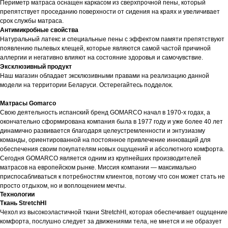
Периметр матраса оснащен каркасом из сверхпрочной пены, который
препятствует проседанию поверхности от сидения на краях и увеличивает
срок службы матраса.
Антимикробные свойства
Натуральный латекс и специальные пены с эффектом памяти препятствуют
появлению пылевых клещей, которые являются самой частой причиной
аллергии и негативно влияют на состояние здоровья и самочувствие.
Эксклюзивный продукт
Наш магазин обладает эксклюзивными правами на реализацию данной
модели на территории Беларуси. Остерегайтесь подделок.
Матрасы Gomarco
Свою деятельность испанский бренд GOMARCO начал в 1970-х годах, а
окончательно сформирована компания была в 1977 году и уже более 40 лет
динамично развивается благодаря целеустремленности и энтузиазму
команды, ориентированной на постоянное привлечение инноваций для
обеспечения своим покупателям новых ощущений и абсолютного комфорта.
Сегодня GOMARCO является одним из крупнейших производителей
матрасов на европейском рынке. Миссия компании — максимально
приспосабливаться к потребностям клиентов, потому что сон может стать не
просто отдыхом, но и воплощением мечты.
Технологии
Ткань StretchHI
Чехол из высокоэластичной ткани StretchHI, которая обеспечивает ощущение
комфорта, послушно следует за движениями тела, не мнется и не образует