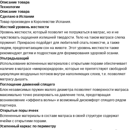
Описание товара
Технологии
Описание товара
Сделано в Испании
Товар произведен в Королевстве Испания.
Жесткий уровень жесткости
Уровень жесткости, который позволит не погружаться в матрас, но и не
чувствовать ощущения излишней твердости. Тело на таком матрасе слегка
пружинит. Прекрасно подойдет для любителей спать пожестче, а также
людям, предпочитающим сон на животе. Этот уровень жесткости также
рекомендуют детям и подросткам для формирования здоровой осанки.
Ультрадышащий
Использование вспененных материалов с открытыми порами обеспечивает
наличие в матрасе «микрокоридоров», которые не препятствуют свободной
циркуляции воздушных потоков внутри наполняющих слоев, т.е. позволяют
матрасу дышать.
Поглощение движений спящего
Блок независимых пружин малого диаметра позволяет поверхности матраса
максимально точно реагировать на давление тела, предотвращая
возникновение «эффекта волны» и возможный дискомфорт спящего рядом
партнера.
Открытые поры ячеек
Вспененные материалы в составе матраса в своей структуре содержат
ячейки с открытими порами.
Усиленный каркас по периметру