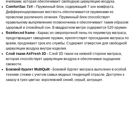
ячейками, которая обеспечивает свободную циркуляцию воздуха.
ComfortSac 7z® -
Пружинный блок, содержащий 7 зон комфорта.
Дифференцированная жесткость обеспечивается пружинами из
проволоки различного сечения. Пружинный блок способствует
правильному выпрямлению позвоночника и обеспечивает таким образом
здоровый и спокойный сон. В квадратном метре содержится 520 пружин.
Reinforced frame -
Каркас из сверхпрочной пены по периметру матраса,
предотвращает смещение пружин, препятствует проседанию матраса по
краям, продлевает срок его службы. Содержит отверстия для свободной
циркуляции воздуха внутри изделия.
Слой ткани AirFresh 3D -
Слой 3D ткани на нижней стороне матраса,
которая способствует циркуляции воздуха и обеспечивая ощущение
свежести.
Боковой бурлет MultiQuilt -
Боковой бурлет матраса выполнен в особой
технике стежки с учетом самых модных тенденций отрасли. Доступен к
заказу в трех цветах: королевский синий, серый, антрацит.