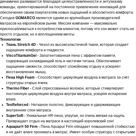
динамично развивается благодаря целеустремленности и энтузиазму
команды, ориентированной на постоянное привлечение инноваций для
обеспечения своим покупателям новых ощущений и абсолютного комфорта.
Сегодня
GOMARCO
является одним из крупнейших производителей
матрасов на европейском рынке. Миссия компании — максимально
приспосабливаться к потребностям клиентов, потому что сон может стать не
просто отдыхом, но и воплощением мечты.
Технологии
Ткань Stretch 4D -
Чехол из высокоэластичной ткани, которая создает
ощущение комфорта и гладкости.
ViscoTitaniumGel -
Запатентованная пена с эффектом памяти,
содержащая охлаждающий гель и частички титана. Обеспечивает
ощущение свежести, способствует спокойному отдыху и ускоряет
восстановление мышц.
Пена High Foam -
Cпособствует циркуляции воздуха в матрасе за счёт
структуры открых ячеек.
Thermo Fiber -
Слой спрессованных волокон, которые стимулируют
постоянную циркуляцию воздуха внутри матраса, ускоряя испарение
влаги.
TexReforced -
Нетканое полотно, фиксирующее и удерживающее
внутренние слои матраса.
SuperSoft -
Уникальная HR-пена, упругая, но очень мягкая на ощупь.
Превращает отдых на матрасе в настоящий королевский сон!
Aquapur® 50 Firm -
Пена Aquapur Firm обладает повышенной стойкостью
и не даёт влаге проникать в матрас. Имеет особую структуру с открытыми