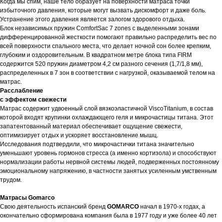
Когда мы спим, наше тело образует на поверхности матраса точки
избыточного давления, которые могут вызвать дискомфорт и даже боль.
Устранение этого давления является залогом здорового отдыха.
Блок независимых пружин ComfortSac 7 zones с выделенными зонами
дифференцированной жесткости помогают правильно распределить вес по
всей поверхности спального места, что делает ночной сон более крепким,
глубоким и оздоровительным. В квадратном метре блока типа FIRM
содержится 520 пружин диаметром 4,2 см разного сечения (1,7/1,8 мм),
распределенных в 7 зон в соответствии с нагрузкой, оказываемой телом на
матрас.
Расслабление
с эффектом свежести
Матрас содержит удвоенный слой вязкоэластичной ViscoTitanium, в состав
которой входят крупинки охлаждающего геля и микрочастицы титана. Этот
запатентованный материал обеспечивает ощущение свежести,
оптимизирует отдых и ускоряет восстановление мышц.
Исследования подтвердили, что микрочастички титана значительно
уменьшают уровень гормонов стресса (а именно кортизола) и способствуют
нормализации работы нервной системы людей, подверженных постоянному
эмоциональному напряжению, в частности занятых усиленным умственным
трудом.
Матрасы Gomarco
Свою деятельность испанский бренд
GOMARCO
начал в 1970-х годах, а
окончательно сформирована компания была в 1977 году и уже более 40 лет