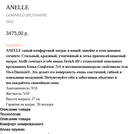
ANELLE
GOMARCO (ИСПАНИЯ)
SKU:
3475,00
р.
подробнее
ANELLE самый комфортный матрас в нашей линейке в этом ценовом
сегменте. Стильный, красивый, утонченный и легко приспосабливаемый
матрас
Anelle
сочетает в себе
ткань Stretch 4D
с технологией зонального
пружинного блока
Comfortsac 7z®
и
восстанавливающими свойствами геля
ViscoTitanium®.
Это делает его поверхность очень эластичной, гибкой и
освежающе воздушной. Почувствуйте себя в заботливых объятиях и
наслаждайтесь спокойным сном.
Анатомичность: 9/10
Жесткость: 5/10
Высота матраса: 27 см
Гарантия на матрас: 36 месяцев
Описание товара
Технологии
Описание товара
Комфорт зонированного
блока пружин