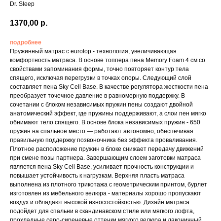
Dr. Sleep
1370,00
р.
подробнее
Пружинный матрас с eurotop - технология, увеличивающая
комфортность матраса. В основе топпера пена Memory Foam 4 см со
свойствами запоминания формы, точно повторяет контур тела
спящего, исключая перегрузки в точках опоры. Следующий слой
составляет пена Sky Cell Base. В качестве регулятора жесткости пена
преобразует точечное давление в равномерную поддержку. В
сочетании с блоком независимых пружин пены создают двойной
анатомический эффект, где пружины поддерживают, а слои пен мягко
обнимают тело спящего. В основе блока независимых пружин - 650
пружин на спальное место — работают автономно, обеспечивая
правильную поддержку позвоночника без эффекта проваливания.
Плотное расположение пружин в блоке снижает передачу движений
при смене позы партнера. Завершающим слоем заготовки матраса
является пена Sky Cell Base, усиливает прочность конструкции и
повышает устойчивость к нагрузкам. Верхняя пласть матраса
выполнена из плотного трикотажа с геометрическим принтом, бурлет
изготовлен из мебельного велюра - материалы хорошо пропускают
воздух и обладают высокой износостойкостью. Дизайн матраса
подойдет для спальни в скандинавском стиле или мягкого лофта,
прохладные серо-сиреневые оттенки мягкого велюра и лаконичный