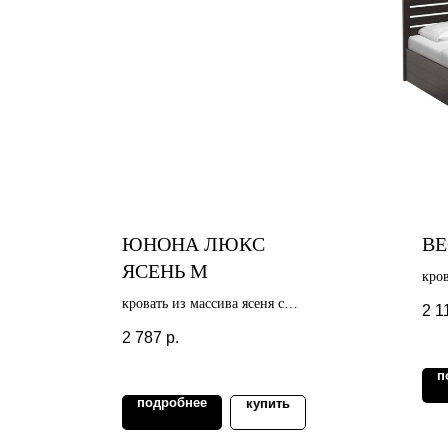
ЮНОНА ЛЮКС
ВЕ
ЯСЕНЬ М
кров
под
кровать из массива ясеня с
2 1
подъёмным механизмом
2 787
р.
п
подробнее
купить