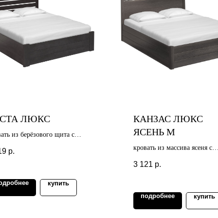
СТА ЛЮКС
КАНЗАС ЛЮКС
ЯСЕНЬ М
ать из берёзового щита с
ъёмным механизмом
кровать из массива ясеня с
19
р.
подъёмным механизмом
3 121
р.
одробнее
купить
подробнее
купить