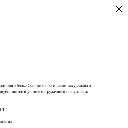
ужинного блока ComfortSac 7z и слоям натурального
твуете мягкое и уютное погружение в поверхность
FT:
вискозы