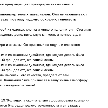
рый предотвращает преждевременный износ и
гипоаллергенных материалов. Они не накапливают
овать, поэтому надолго сохраняют свежесть
рой из латекса, хлопка и мягкого наполнителя. Стеганая
изделию дополнительную мягкость и нежность для
ра и вискозы. Он приятный на ощупь и элегантно
ным и изысканным дизайном, где каждая деталь была
ный фон для отдыха вашей мечты.
ным и изысканным дизайном, где каждая деталь была
ный фон для отдыха вашей мечты.
ы высочайшего качества, предлагают вам
. Коллекция Suite привнесет в вашу жизнь атмосферу
в 5-звездочном отеле!
1970-х годах, а окончательно сформирована компания
ается благодаря целеустремленности и энтузиазму