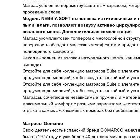
Матрас усилен по периметру защитным каркасом, кото
проседание слоев.
Модель NEBBIA SOFT выполнена из гигиеничных и 
пыли, влаги, позволяют воздуху активно циркулир
спального места. Дополнительная комплектация
Матрас укомплектован топпером с многослойной структу
поверхность обладает массажным эффектом и придает 
полноценного комфорта.
Чехол выполнен из волокон натурального шелка, кашеми
выглядит.
Откройте для себя коллекцию матрасов Suite с элегант
продумана до мелочей, чтобы создать спокойный и уют
Откройте для себя коллекцию матрасов Suite с элегант
продумана до мелочей, чтобы создать спокойный и уют
Матрасы, сочетающие независимые пружины и материал
максимальный комфорт с разными вариантами жесткости
отдыха в самых эксклюзивных номерах без пребывания 
Матрасы Gomarco
Свою деятельность испанский бренд GOMARCO начал в 
была в 1977 году и уже более 40 лет динамично развив