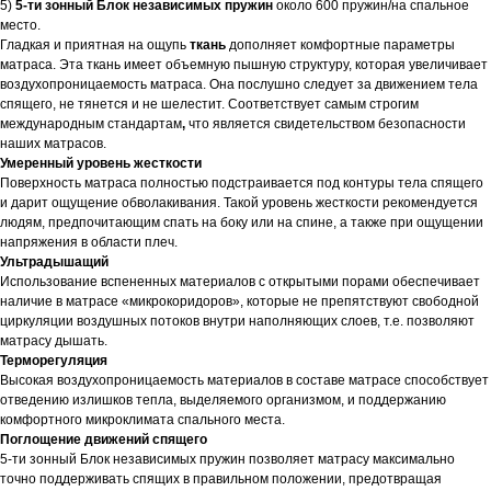
5)
5-ти зонный
Блок независимых пружин
около 600 пружин/на спальное
место.
Гладкая и приятная на ощупь
ткань
дополняет комфортные параметры
матраса. Эта ткань имеет объемную пышную структуру, которая увеличивает
воздухопроницаемость матраса. Она послушно следует за движением тела
спящего, не тянется и не шелестит. Соответствует самым строгим
международным стандартам
,
что является свидетельством безопасности
наших матрасов.
Умеренный уровень жесткости
Поверхность матраса полностью подстраивается под контуры тела спящего
и дарит ощущение обволакивания. Такой уровень жесткости рекомендуется
людям, предпочитающим спать на боку или на спине, а также при ощущении
напряжения в области плеч.
Ультрадышащий
Использование вспененных материалов с открытыми порами обеспечивает
наличие в матрасе «микрокоридоров», которые не препятствуют свободной
циркуляции воздушных потоков внутри наполняющих слоев, т.е. позволяют
матрасу дышать.
Терморегуляция
Высокая воздухопроницаемость материалов в составе матрасе способствует
отведению излишков тепла, выделяемого организмом, и поддержанию
комфортного микроклимата спального места.
Поглощение движений спящего
5-ти зонный Блок независимых пружин позволяет матрасу максимально
точно поддерживать спящих в правильном положении, предотвращая