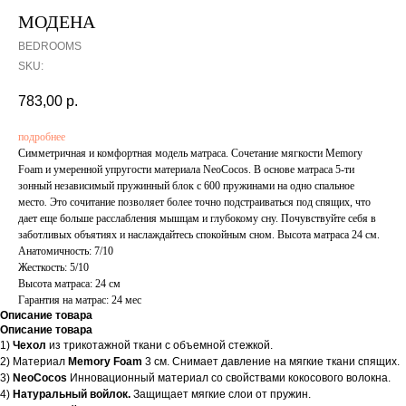
МОДЕНА
BEDROOMS
SKU:
783,00
р.
подробнее
Симметричная и комфортная модель матраса. Сочетание мягкости Memory
Foam и умеренной упругости материала NeoCocos. В основе матраса 5-ти
зонный независимый пружинный блок с 600 пружинами на одно спальное
место
.
Это сочитание позволяет более точно подстраиваться под спящих, что
дает еще больше расслабления мышцам и глубокому сну. Почувствуйте себя в
заботливых объятиях и наслаждайтесь спокойным сном. Высота матраса 24 см.
Анатомичность: 7/10
Жесткость: 5/10
Высота матраса: 24 см
Гарантия на матрас: 24 мес
Описание товара
Описание товара
1)
Чехол
из трикотажной ткани с объемной стежкой.
2) Материал
Memory Foam
3 см. Снимает давление на мягкие ткани спящих.
3)
NeoCocos
Инновационный материал со свойствами кокосового волокна.
4)
Натуральный войлок.
Защищает мягкие слои от пружин.