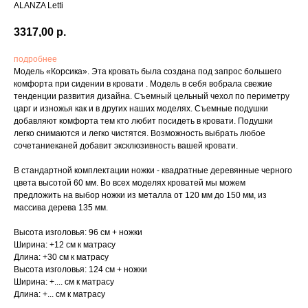
ALANZA Letti
3317,00
р.
подробнее
Модель «Корсика». Эта кровать была создана под запрос большего
комфорта при сидении в кровати . Модель в себя вобрала свежие
тенденции развития дизайна. Съемный цельный чехол по периметру
царг и изножья как и в других наших моделях. Съемные подушки
добавляют комфорта тем кто любит посидеть в кровати. Подушки
легко снимаются и легко чистятся. Возможность выбрать любое
сочетаниеканей добавит эксклюзивность вашей кровати.
В стандартной комплектации ножки - квадратные деревянные черного
цвета высотой 60 мм. Во всех моделях кроватей мы можем
предложить на выбор ножки из металла от 120 мм до 150 мм, из
массива дерева 135 мм.
Высота изголовья: 96 см + ножки
Ширина: +12 см к матрасу
Длина: +30 см к матрасу
Высота изголовья: 124 см + ножки
Ширина: +.... см к матрасу
Длина: +... см к матрасу