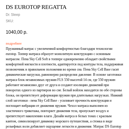
DS EUROTOP REGATTA
Dr. Sleep
SKU:
1040,00
р.
подробнее
Пружинный матрас с увеличенной комфортностью благодаря технологии
eurotop. Топпер матраса образует монолитную конструкцию с основным
матрасом. Пена Sky Cell Soft в топпере одновременно обладает свойствами
комфортной мягкости и плотности, адаптируется под контуры тела, поддерживая
позвоночник в правильном положении во время сна. Пена Sky Cell Base гасит
динамические нагрузки, равномерно распределяя давление. В основе заготовки
матраса блок независимых пружин FLS 550 высотой 14 см, где 550 пружин
работают независимо друг от друга и создают изоляцию движений при
поворотах одного из партнеров во сне. Белый войлок находится по обе стороны
блока, он препятствует деформации пружин при длительных нагрузках. Нижний
слой заготовки - пена Sky Cell Base - усиливает прочность конструкции и
поглощает вибрации от движения пружин. Чехол матраса выполнен из
эластичного трикотажа, повторяет движения тела, пропускает воздух и
препятствует накоплению влаги. Дизайн матрса в белых тонах с красным
кантом, символизирует динамику морского путешествия, а стежка в виде
рельефных волн добавляет ощущение легкости и движения. Матрас DS Eurotop